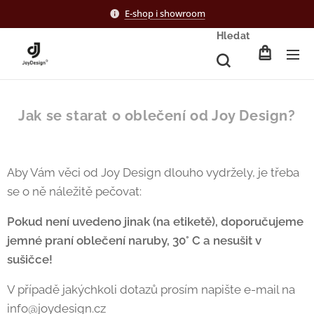
E-shop i showroom
Hledat
Jak se starat o oblečení od Joy Design?
Aby Vám věci od Joy Design dlouho vydržely, je třeba
se o ně náležitě pečovat:
Pokud není uvedeno jinak (na etiketě), doporučujeme
jemné praní oblečení naruby, 30° C a nesušit v
sušičce!
V případě jakýchkoli dotazů prosím napište e-mail na
info@joydesign.cz