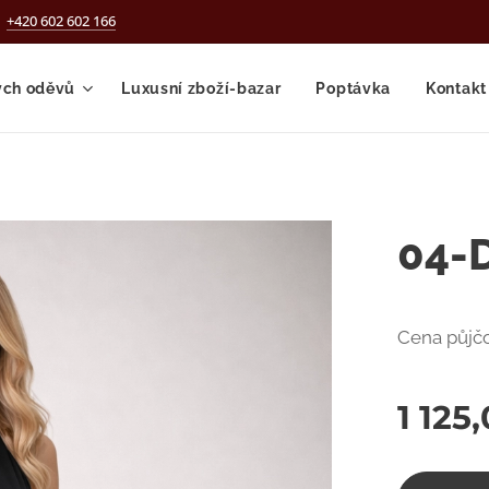
+420 602 602 166
ých oděvů
Luxusní zboží-bazar
Poptávka
Kontakt
04-D
Cena půjčo
1 125