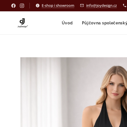
E-shop i showroom
info@joydesign.cz
Úvod
Půjčovna společensk