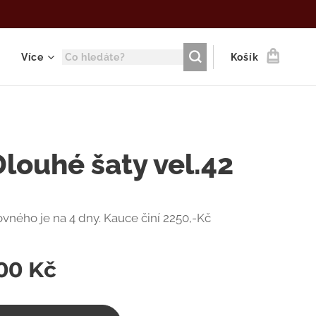
Více
Košík
louhé šaty vel.42
vného je na 4 dny. Kauce činí 2250,-Kč
,00
Kč