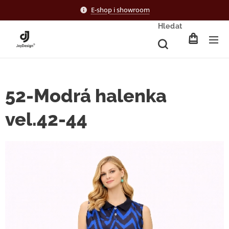
E-shop i showroom
Hledat
52-Modrá halenka
vel.42-44