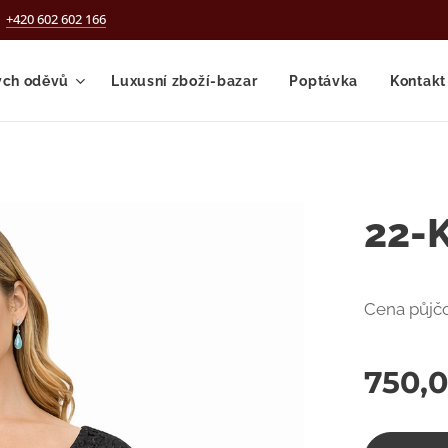
+420 602 602 166
ých oděvů
Luxusní zboží-bazar
Poptávka
Kontakt
22-K
Cena půjčo
750,