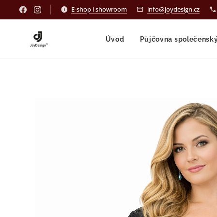
E-shop i showroom
info@joydesign.cz
Úvod
Půjčovna společensk