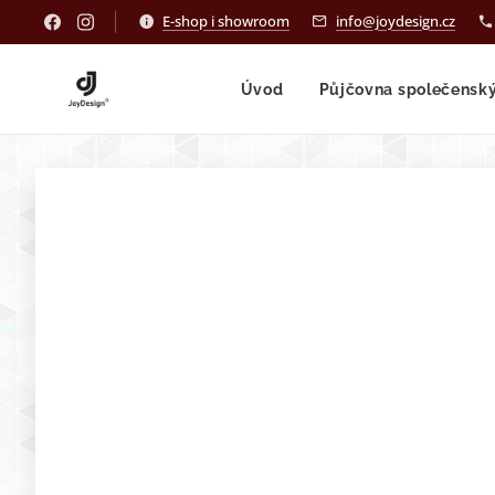
E-shop i showroom
info@joydesign.cz
Úvod
Půjčovna společensk