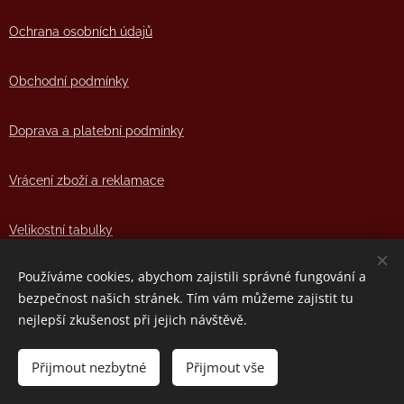
Ochrana osobních údajů
Obchodní podmínky
Doprava a platební podmínky
Vrácení zboží a reklamace
Velikostní tabulky
Používáme cookies, abychom zajistili správné fungování a
Pokyny pro praní a údržbu oblečení od Joy Design
bezpečnost našich stránek. Tím vám můžeme zajistit tu
nejlepší zkušenost při jejich návštěvě.
© 2021 Všechna práva vyhrazena
Přijmout nezbytné
Přijmout vše
Copyright 2021
Dílna Radost - Joy Design
Cookies