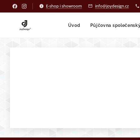
E-shop i showroom
info@joydesign.cz
Úvod
Půjčovna společensk