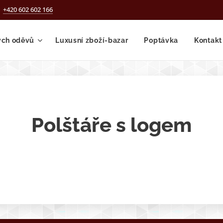
+420 602 602 166
ých oděvů
Luxusní zboží-bazar
Poptávka
Kontakt
Polštáře s logem