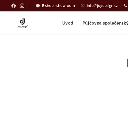
E-shop i showroom
info@joydesign.cz
Úvod
Půjčovna společensk