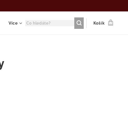
Více
Košík
y