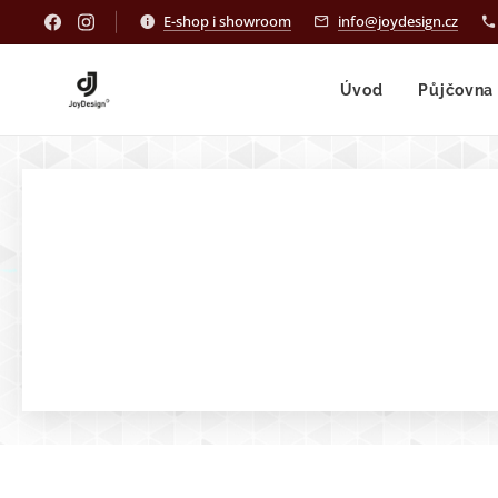
E-shop i showroom
info@joydesign.cz
Úvod
Půjčovna