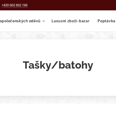
+420 602 602 166
 společenských oděvů
Luxusní zboží-bazar
Poptávka
Tašky/batohy